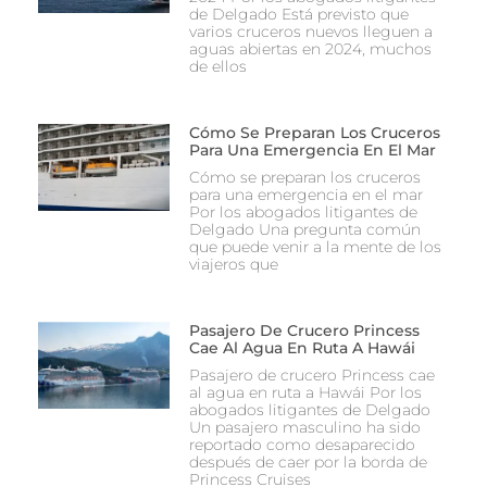
de Delgado Está previsto que
varios cruceros nuevos lleguen a
aguas abiertas en 2024, muchos
de ellos
Cómo Se Preparan Los Cruceros
Para Una Emergencia En El Mar
Cómo se preparan los cruceros
para una emergencia en el mar
Por los abogados litigantes de
Delgado Una pregunta común
que puede venir a la mente de los
viajeros que
Pasajero De Crucero Princess
Cae Al Agua En Ruta A Hawái
Pasajero de crucero Princess cae
al agua en ruta a Hawái Por los
abogados litigantes de Delgado
Un pasajero masculino ha sido
reportado como desaparecido
después de caer por la borda de
Princess Cruises