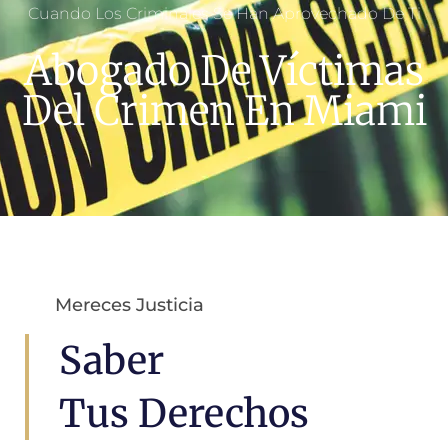
Cuando Los Criminales Se Han Aprovechado De Ti
Abogado De Víctimas
Del Crimen En Miami
Mereces Justicia
Saber
Tus Derechos