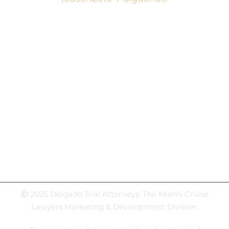
Centro de redes sociales
Facebook
Gorjeo
Instagram
LinkedIn
WhatsApp
Ⓒ 2025 Delgado Trial Attorneys: The Miami Cruise
Lawyers Marketing & Development Division.