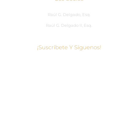
Raúl G. Delgado, Esq.
Raúl G. Delgado II, Esq.
¡Suscríbete Y Síguenos!
Centro de redes sociales
Facebook
Gorjeo
Instagram
LinkedIn
WhatsApp