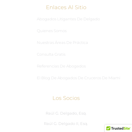
Enlaces Al Sitio
Abogados Litigantes De Delgado
Quienes Somos
Nuestras Áreas De Práctica
Consulta Gratis
Referencias De Abogados
El Blog De Abogados De Cruceros De Miami
Los Socios
Raúl G. Delgado, Esq.
Raúl G. Delgado II, Esq.