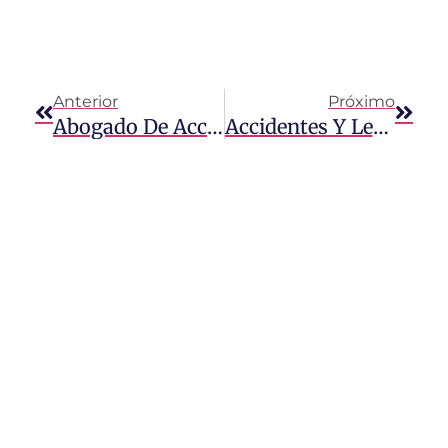
Anterior
Próximo
Abogado De Accidentes Automovilísticos En Kendall | Abogado De Accidentes De Camiones En Kendall
Accidentes Y Lesiones En Cruceros De Royal Caribbean