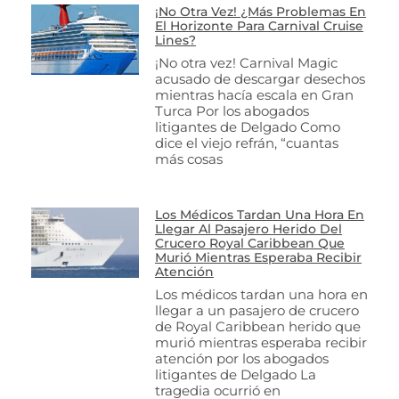
¡No Otra Vez! ¿Más Problemas En
El Horizonte Para Carnival Cruise
Lines?
¡No otra vez! Carnival Magic
acusado de descargar desechos
mientras hacía escala en Gran
Turca Por los abogados
litigantes de Delgado Como
dice el viejo refrán, “cuantas
más cosas
Los Médicos Tardan Una Hora En
Llegar Al Pasajero Herido Del
Crucero Royal Caribbean Que
Murió Mientras Esperaba Recibir
Atención
Los médicos tardan una hora en
llegar a un pasajero de crucero
de Royal Caribbean herido que
murió mientras esperaba recibir
atención por los abogados
litigantes de Delgado La
tragedia ocurrió en