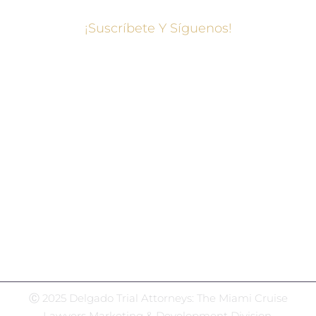
¡Suscríbete Y Síguenos!
Centro de redes sociales
Facebook
Gorjeo
Instagram
LinkedIn
WhatsApp
Ⓒ 2025 Delgado Trial Attorneys: The Miami Cruise
Lawyers Marketing & Development Division.