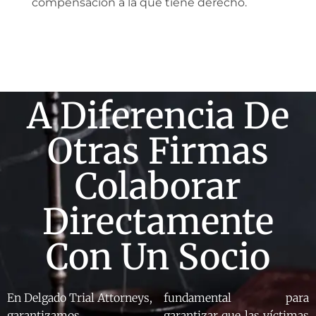
compensación a la que tiene derecho.
A Diferencia De
Otras Firmas
Colaborar
Directamente
Con Un Socio
En Delgado Trial Attorneys,
fundamental para
garantizamos
garantizar que las víctimas