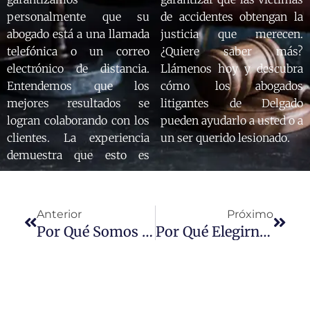
personalmente que su
de accidentes obtengan la
abogado está a una llamada
justicia que merecen.
telefónica o un correo
¿Quiere saber más?
electrónico de distancia.
Llámenos hoy y descubra
Entendemos que los
cómo los abogados
mejores resultados se
litigantes de Delgado
logran colaborando con los
pueden ayudarlo a usted o a
clientes. La experiencia
un ser querido lesionado.
demuestra que esto es
Anterior
Próximo
Por Qué Somos Diferentes
Por Qué Elegirnos