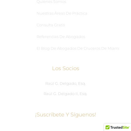
Quienes Somos
Nuestras Áreas De Práctica
Consulta Gratis
Referencias De Abogados
El Blog De Abogados De Cruceros De Miami
Los Socios
Raúl G. Delgado, Esq.
Raúl G. Delgado II, Esq.
¡Suscríbete Y Síguenos!
Centro de redes sociales