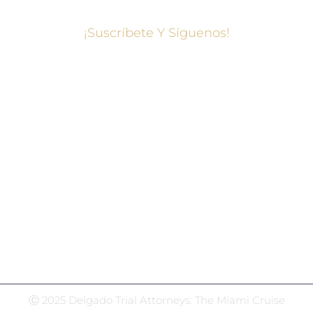
¡Suscríbete Y Síguenos!
Centro de redes sociales
Facebook
Gorjeo
Instagram
LinkedIn
WhatsApp
Ⓒ 2025 Delgado Trial Attorneys: The Miami Cruise